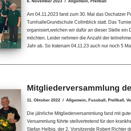
6. November 2023
Allgemein
,
Prellball
Am 04.11.2023 fand zum 30. Mal das Oschatzer Prel
TurnhalleGrundschule Collmblick statt. Das Turni
organisiert,welchen wir dafür an dieser Stelle
möchten. Leider nehmen die Anzahl der teilnehm
Jahr ab. So tratenam 04.11.23 auch nur noch 5 
Mitgliederversammlung de
11. Oktober 2022
Allgemein
,
Fussball
,
Prellball
,
V
Die jährliche Mitgliederversammlung fand mit gute
Versammlung führte stellvertretend für den krankh
Stefan Helbig, der 2. Vorsitzende Robert Richter d