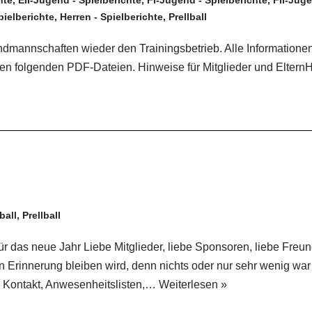
hte
,
EII-Jugend - Spielberichte
,
FI-Jugend - Spielberichte
,
FII-Juge
ielberichte
,
Herren - Spielberichte
,
Prellball
endmannschaften wieder den Trainingsbetrieb. Alle Informatione
en folgenden PDF-Dateien. Hinweise für Mitglieder und ElternH
ball
,
Prellball
r das neue Jahr Liebe Mitglieder, liebe Sponsoren, liebe Freun
in Erinnerung bleiben wird, denn nichts oder nur sehr wenig wa
 Kontakt, Anwesenheitslisten,…
Weiterlesen »