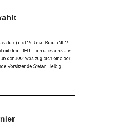
ählt
räsident) und Volkmar Beier (NFV
nat mit dem DFB Ehrenamspreis aus.
Klub der 100“ was zugleich eine der
nde Vorsitzende Stefan Helbig
nier