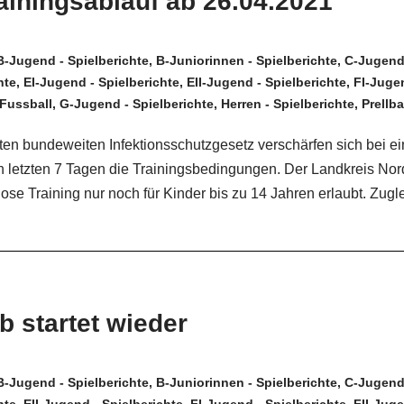
ainingsablauf ab 26.04.2021
B-Jugend - Spielberichte
,
B-Juniorinnen - Spielberichte
,
C-Jugend 
hte
,
EI-Jugend - Spielberichte
,
EII-Jugend - Spielberichte
,
FI-Jugen
Fussball
,
G-Jugend - Spielberichte
,
Herren - Spielberichte
,
Prellba
n bundeweiten Infektionsschutzgesetz verschärfen sich bei ei
 letzten 7 Tagen die Trainingsbedingungen. Der Landkreis Nor
ose Training nur noch für Kinder bis zu 14 Jahren erlaubt. Zug
b startet wieder
B-Jugend - Spielberichte
,
B-Juniorinnen - Spielberichte
,
C-Jugend 