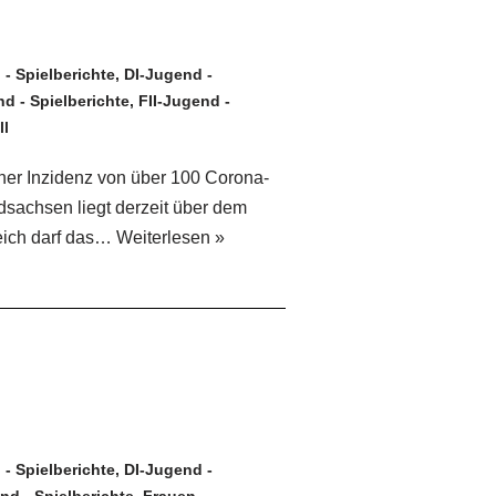
- Spielberichte
,
DI-Jugend -
d - Spielberichte
,
FII-Jugend -
ll
ner Inzidenz von über 100 Corona-
dsachsen liegt derzeit über dem
leich darf das…
Weiterlesen »
- Spielberichte
,
DI-Jugend -