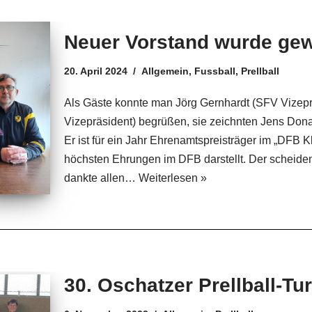
Neuer Vorstand wurde gew
20. April 2024
Allgemein
,
Fussball
,
Prellball
Als Gäste konnte man Jörg Gernhardt (SFV Vizep
Vizepräsident) begrüßen, sie zeichnten Jens Do
Er ist für ein Jahr Ehrenamtspreisträger im „DFB 
höchsten Ehrungen im DFB darstellt. Der scheide
dankte allen…
Weiterlesen »
30. Oschatzer Prellball-Tur