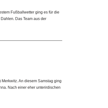
estem Fußballwetter ging es für die
r Dahlen. Das Team aus der
Merkwitz. An diesem Samstag ging
hna. Nach einer eher unterirdischen