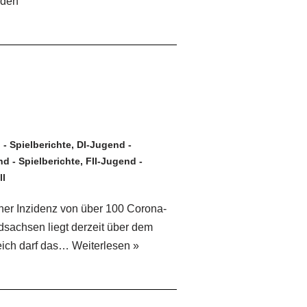
aden
- Spielberichte
,
DI-Jugend -
d - Spielberichte
,
FII-Jugend -
ll
ner Inzidenz von über 100 Corona-
dsachsen liegt derzeit über dem
leich darf das…
Weiterlesen »