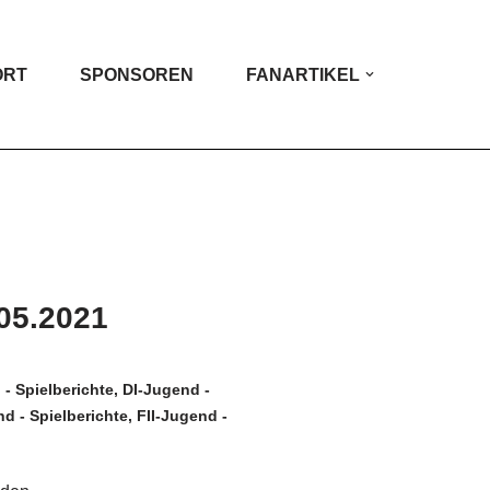
ORT
SPONSOREN
FANARTIKEL
.05.2021
- Spielberichte
,
DI-Jugend -
d - Spielberichte
,
FII-Jugend -