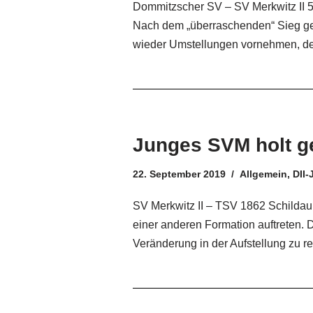
Dommitzscher SV – SV Merkwitz II 5
Nach dem „überraschenden“ Sieg geg
wieder Umstellungen vornehmen, de
Junges SVM holt ge
22. September 2019
Allgemein
,
DII-
SV Merkwitz II – TSV 1862 Schildau 
einer anderen Formation auftreten. 
Veränderung in der Aufstellung zu